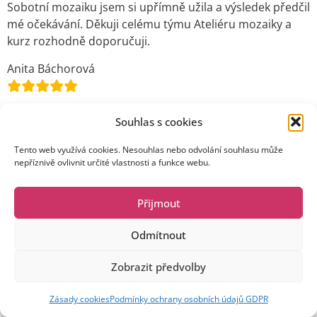
Sobotní mozaiku jsem si upřímně užila a výsledek předčil
mé očekávání. Děkuji celému týmu Ateliéru mozaiky a
kurz rozhodně doporučuji.
Anita Báchorová
Copyright © 2022 ateliermozaiky.cz
Souhlas s cookies
Tento web využívá cookies. Nesouhlas nebo odvolání souhlasu může
nepříznivě ovlivnit určité vlastnosti a funkce webu.
Přijmout
Odmítnout
Zobrazit předvolby
Zásady cookies
Podmínky ochrany osobních údajů GDPR